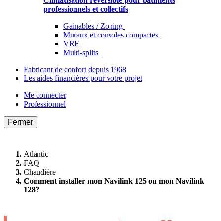
Climatisation réversible pour bâtiments
professionnels et collectifs
Gainables / Zoning
Muraux et consoles compactes
VRF
Multi-splits
Fabricant de confort depuis 1968
Les aides financières pour votre projet
Me connecter
Professionnel
Fermer
Atlantic
FAQ
Chaudière
Comment installer mon Navilink 125 ou mon Navilink
128?