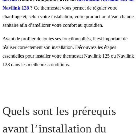
Navilink 125 ou 128 ?
Navilink 128
?
Ce thermostat vous permet de réguler votre
chauffage et, selon votre installation, votre production d’eau chaude
Où installer le thermostat
sanitaire afin d’améliorer votre confort au quotidien.
Navilink 125 ou Navilink
Avant de profiter de toutes ses fonctionnalités, il est important de
128 ?
réaliser correctement son installation. Découvrez les étapes
essentielles pour installer votre thermostat Navilink 125 ou Navilink
128 dans les meilleures conditions.
Comment installer un
thermostat Navilink 125 o
Navilink 128 ?
Quels sont les prérequis
Comment effectuer la mis
service du thermostat
avant l’installation du
Navilink 125 / 128 ?