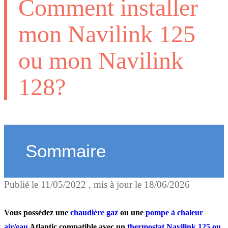
Comment installer
mon Navilink 125
ou mon Navilink
128?
Sommaire
Publié le
11/05/2022
, mis à jour le
18/06/2026
Quels sont les prérequis
avant l’installation du
Vous possédez une
chaudière gaz
ou une
pompe à chaleur
air/eau
Atlantic compatible avec un
thermostat Navilink 125 ou