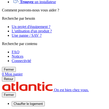
Trouvez
un installateur
Comment pouvons-nous vous aider ?
Recherche par besoin
Un projet d'équipement ?
L'utilisation d'un produit ?
Une panne / SAV ?
Recherche par contenu
FAQ
Notices
Connectivité
Fermer
0
Mon panier
Retour
On est bien chez vous.
Fermer
Chauffer
le logement