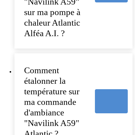
"Navilink A59"
sur ma pompe à
chaleur Atlantic
Alféa A.I. ?
Comment
étalonner la
température sur
ma commande
d'ambiance
"Navilink A59"
Atlantic ?