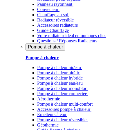
Panneau rayonnant
Convecteur
Chauffage au sol
Radiateur réversible
Accessoires radiateurs
Guide Chauffage
Votre radiateur idéal en quelques clics
Questions / Réponses Radiateurs
Pompe à chaleur
Pompe à chaleur
Pompe à chaleur air/eau
Pompe à chaleur air/air
Pompe à chaleur hybride
Pompe à chaleur​ eau/eau
Pompe à chaleur monobloc
Pompe à chaleur connectée
Aérothermie
Pompe à chaleur multi-confort
Accessoires pompe à chaleur
Emetteurs à eau
Pompe à chaleur réversible
Géothermie