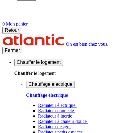
0
Mon panier
Retour
On est bien chez vous.
Fermer
Chauffer
le logement
Chauffer
le logement
Chauffage électrique
Chauffage électrique
Radiateur électrique
Radiateur connecté
Radiateur à inertie
Radiateur à chaleur douce
Radiateur design
Radiateur petits espaces