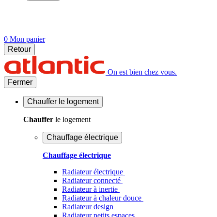
0
Mon panier
Retour
On est bien chez vous.
Fermer
Chauffer
le logement
Chauffer
le logement
Chauffage électrique
Chauffage électrique
Radiateur électrique
Radiateur connecté
Radiateur à inertie
Radiateur à chaleur douce
Radiateur design
Radiateur petits espaces