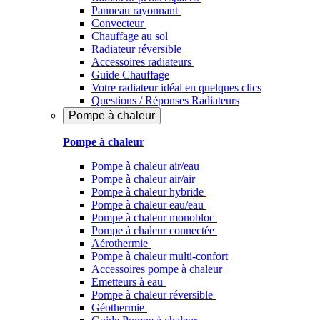
Panneau rayonnant
Convecteur
Chauffage au sol
Radiateur réversible
Accessoires radiateurs
Guide Chauffage
Votre radiateur idéal en quelques clics
Questions / Réponses Radiateurs
Pompe à chaleur
Pompe à chaleur
Pompe à chaleur air/eau
Pompe à chaleur air/air
Pompe à chaleur hybride
Pompe à chaleur​ eau/eau
Pompe à chaleur monobloc
Pompe à chaleur connectée
Aérothermie
Pompe à chaleur multi-confort
Accessoires pompe à chaleur
Emetteurs à eau
Pompe à chaleur réversible
Géothermie