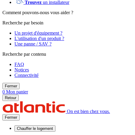
Trouvez
un installateur
Comment pouvons-nous vous aider ?
Recherche par besoin
Un projet d'équipement ?
L'utilisation d'un produit ?
Une panne / SAV ?
Recherche par contenu
FAQ
Notices
Connectivité
Fermer
0
Mon panier
Retour
On est bien chez vous.
Fermer
Chauffer
le logement