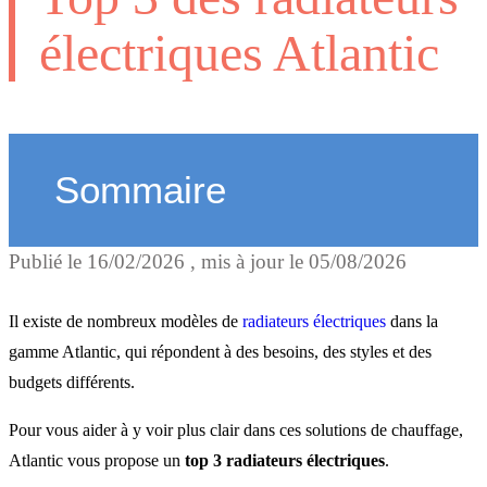
électriques Atlantic
Sommaire
Publié le
16/02/2026
, mis à jour le
05/08/2026
Le radiateur au meilleur
rapport fonctionnalités -
Il existe de nombreux modèles de
radiateurs électriques
dans la
prix : Agilia+
gamme Atlantic, qui répondent à des besoins, des styles et des
budgets différents.
Le radiateur le plus design
Pour vous aider à y voir plus clair dans ces solutions de chauffage,
Atlantic vous propose un
top 3 radiateurs électriques
.
Verali