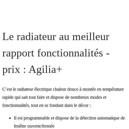
Le radiateur le
plus accessible : Sokio
Le radiateur au meilleur
Les radiateurs électriques
rapport fonctionnalités -
Atlantic
prix : Agilia+
Estimez votre projet radia
C’est le radiateur électrique chaleur douce à montée en température
électrique
rapide qui sait tout faire et dispose de nombreux modes et
fonctionnalités, tout en se fondant dans le décor :
Il est programmable et dispose de la détection automatique de
fenêtre ouverte/fermée