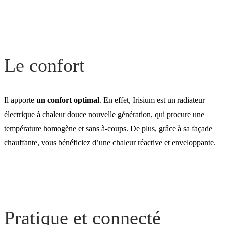
Irisium, un radiateur
électrique économe en
Le confort
énergie
Un radiateur design
Il apporte
un confort optimal
. En effet, Irisium est un radiateur
électrique à chaleur douce nouvelle génération, qui procure une
température homogène et sans à-coups. De plus, grâce à sa façade
chauffante, vous bénéficiez d’une chaleur réactive et enveloppante.
Pratique et connecté