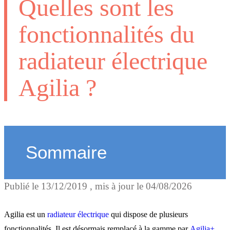
Quelles sont les
fonctionnalités du
radiateur électrique
Agilia ?
Sommaire
Publié le
13/12/2019
, mis à jour le
04/08/2026
Pour faire des économies 
améliorer votre confort
Agilia est un
radiateur électrique
qui dispose de plusieurs
fonctionnalités. Il est désormais remplacé à la gamme par
Agilia+
,