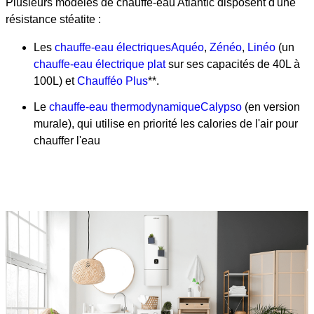
Plusieurs modèles de chauffe-eau Atlantic disposent d'une
résistance stéatite :
Les
chauffe-eau électriques
Aquéo
,
Zénéo
,
Linéo
(un
chauffe-eau électrique plat
sur ses capacités de 40L à
100L) et
Chaufféo Plus
**.
Le
chauffe-eau thermodynamique
Calypso
(en version
murale), qui utilise en priorité les calories de l'air pour
chauffer l'eau