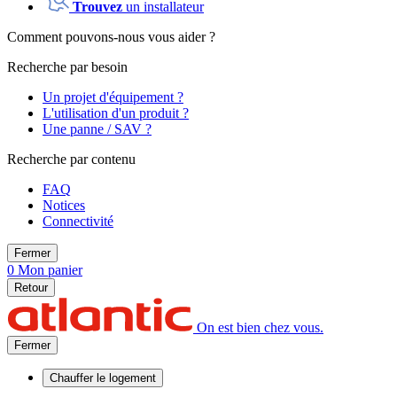
Trouvez
un installateur
Comment pouvons-nous vous aider ?
Recherche par besoin
Un projet d'équipement ?
L'utilisation d'un produit ?
Une panne / SAV ?
Recherche par contenu
FAQ
Notices
Connectivité
Fermer
0
Mon panier
Retour
On est bien chez vous.
Fermer
Chauffer
le logement