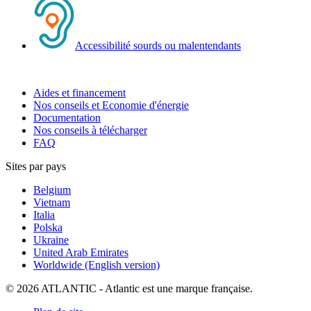
Accessibilité sourds ou malentendants
Aides et financement
Nos conseils et Economie d'énergie
Documentation
Nos conseils à télécharger
FAQ
Sites par pays
Belgium
Vietnam
Italia
Polska
Ukraine
United Arab Emirates
Worldwide (English version)
© 2026 ATLANTIC - Atlantic est une marque française.