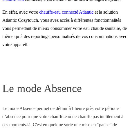
Les rapports de
consommation
En effet, avec votre
chauffe-eau connecté Atlantic
et la solution
Atlantic Cozytouch, vous avez accès à différentes fonctionnalités
vous permettant de mieux consommer votre eau chaude sanitaire, de
Des économies et du confo
même qu’à des reportings personnalisés de vos consommations avec
votre appareil.
L'équipement pour connec
votre chauffe-eau
Le mode Absence
Les éco-gestes à adopter
Le mode Absence permet de définir à l’heure près votre période
d’absence pour que votre chauffe-eau ne chauffe pas inutilement à
ces moments-là. C'est en quelque sorte une mise en “pause” de