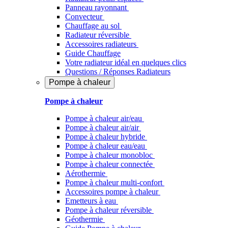
Panneau rayonnant
Convecteur
Chauffage au sol
Radiateur réversible
Accessoires radiateurs
Guide Chauffage
Votre radiateur idéal en quelques clics
Questions / Réponses Radiateurs
Pompe à chaleur
Pompe à chaleur
Pompe à chaleur air/eau
Pompe à chaleur air/air
Pompe à chaleur hybride
Pompe à chaleur​ eau/eau
Pompe à chaleur monobloc
Pompe à chaleur connectée
Aérothermie
Pompe à chaleur multi-confort
Accessoires pompe à chaleur
Emetteurs à eau
Pompe à chaleur réversible
Géothermie