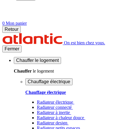
0
Mon panier
Retour
On est bien chez vous.
Fermer
Chauffer
le logement
Chauffer
le logement
Chauffage électrique
Chauffage électrique
Radiateur électrique
Radiateur connecté
Radiateur à inertie
Radiateur à chaleur douce
Radiateur design
Radiateur petits espaces