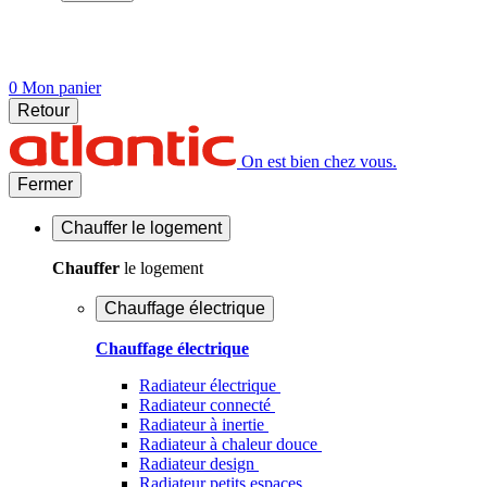
0
Mon panier
Retour
On est bien chez vous.
Fermer
Chauffer
le logement
Chauffer
le logement
Chauffage électrique
Chauffage électrique
Radiateur électrique
Radiateur connecté
Radiateur à inertie
Radiateur à chaleur douce
Radiateur design
Radiateur petits espaces