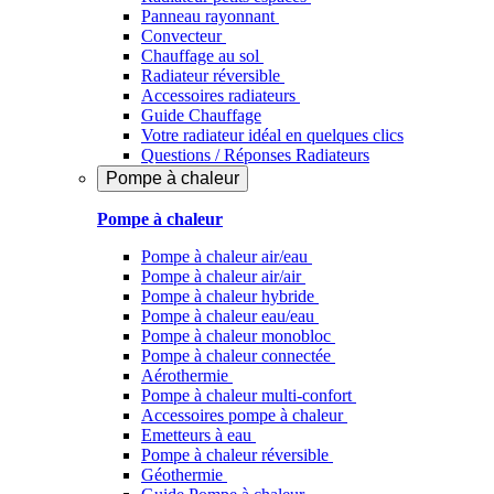
Panneau rayonnant
Convecteur
Chauffage au sol
Radiateur réversible
Accessoires radiateurs
Guide Chauffage
Votre radiateur idéal en quelques clics
Questions / Réponses Radiateurs
Pompe à chaleur
Pompe à chaleur
Pompe à chaleur air/eau
Pompe à chaleur air/air
Pompe à chaleur hybride
Pompe à chaleur​ eau/eau
Pompe à chaleur monobloc
Pompe à chaleur connectée
Aérothermie
Pompe à chaleur multi-confort
Accessoires pompe à chaleur
Emetteurs à eau
Pompe à chaleur réversible
Géothermie