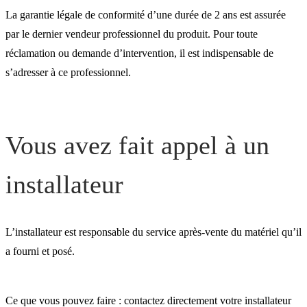
installateur
La garantie légale de conformité d’une durée de 2 ans est assurée
par le dernier vendeur professionnel du produit. Pour toute
réclamation ou demande d’intervention, il est indispensable de
Vous avez acheté votre
s’adresser à ce professionnel.
appareil sur internet
Votre logement est une
Vous avez fait appel à un
construction neuve
installateur
Vous êtes nouveau
L’installateur est responsable du service après-vente du matériel qu’il
propriétaire d’un logemen
a fourni et posé.
déjà équipé
Ce que vous pouvez faire : contactez directement votre installateur