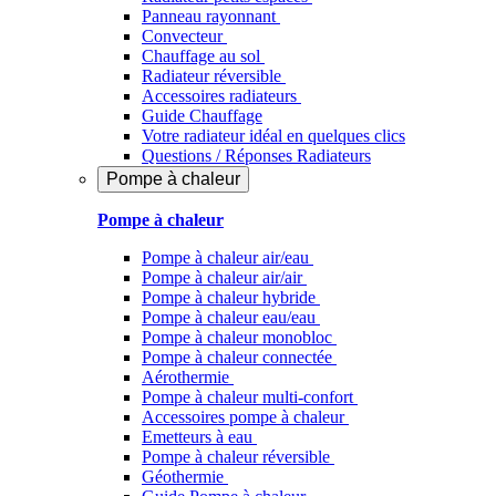
Panneau rayonnant
Convecteur
Chauffage au sol
Radiateur réversible
Accessoires radiateurs
Guide Chauffage
Votre radiateur idéal en quelques clics
Questions / Réponses Radiateurs
Pompe à chaleur
Pompe à chaleur
Pompe à chaleur air/eau
Pompe à chaleur air/air
Pompe à chaleur hybride
Pompe à chaleur​ eau/eau
Pompe à chaleur monobloc
Pompe à chaleur connectée
Aérothermie
Pompe à chaleur multi-confort
Accessoires pompe à chaleur
Emetteurs à eau
Pompe à chaleur réversible
Géothermie