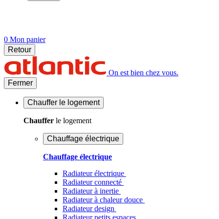
0
Mon panier
Retour
On est bien chez vous.
Fermer
Chauffer
le logement
Chauffer
le logement
Chauffage électrique
Chauffage électrique
Radiateur électrique
Radiateur connecté
Radiateur à inertie
Radiateur à chaleur douce
Radiateur design
Radiateur petits espaces