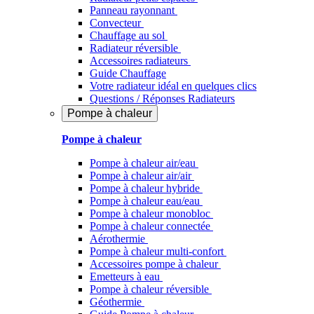
Panneau rayonnant
Convecteur
Chauffage au sol
Radiateur réversible
Accessoires radiateurs
Guide Chauffage
Votre radiateur idéal en quelques clics
Questions / Réponses Radiateurs
Pompe à chaleur
Pompe à chaleur
Pompe à chaleur air/eau
Pompe à chaleur air/air
Pompe à chaleur hybride
Pompe à chaleur​ eau/eau
Pompe à chaleur monobloc
Pompe à chaleur connectée
Aérothermie
Pompe à chaleur multi-confort
Accessoires pompe à chaleur
Emetteurs à eau
Pompe à chaleur réversible
Géothermie