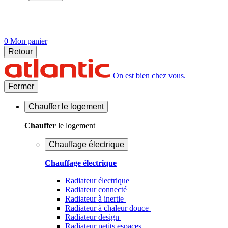
0
Mon panier
Retour
On est bien chez vous.
Fermer
Chauffer
le logement
Chauffer
le logement
Chauffage électrique
Chauffage électrique
Radiateur électrique
Radiateur connecté
Radiateur à inertie
Radiateur à chaleur douce
Radiateur design
Radiateur petits espaces