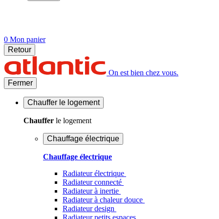
0
Mon panier
Retour
On est bien chez vous.
Fermer
Chauffer
le logement
Chauffer
le logement
Chauffage électrique
Chauffage électrique
Radiateur électrique
Radiateur connecté
Radiateur à inertie
Radiateur à chaleur douce
Radiateur design
Radiateur petits espaces