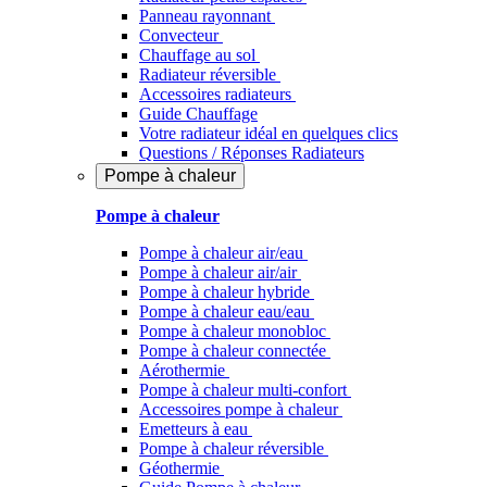
Panneau rayonnant
Convecteur
Chauffage au sol
Radiateur réversible
Accessoires radiateurs
Guide Chauffage
Votre radiateur idéal en quelques clics
Questions / Réponses Radiateurs
Pompe à chaleur
Pompe à chaleur
Pompe à chaleur air/eau
Pompe à chaleur air/air
Pompe à chaleur hybride
Pompe à chaleur​ eau/eau
Pompe à chaleur monobloc
Pompe à chaleur connectée
Aérothermie
Pompe à chaleur multi-confort
Accessoires pompe à chaleur
Emetteurs à eau
Pompe à chaleur réversible
Géothermie