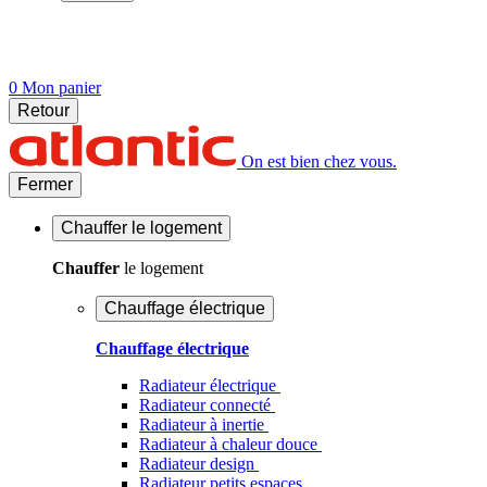
0
Mon panier
Retour
On est bien chez vous.
Fermer
Chauffer
le logement
Chauffer
le logement
Chauffage électrique
Chauffage électrique
Radiateur électrique
Radiateur connecté
Radiateur à inertie
Radiateur à chaleur douce
Radiateur design
Radiateur petits espaces