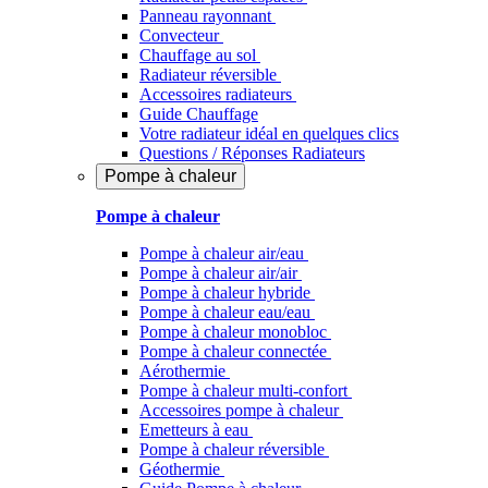
Panneau rayonnant
Convecteur
Chauffage au sol
Radiateur réversible
Accessoires radiateurs
Guide Chauffage
Votre radiateur idéal en quelques clics
Questions / Réponses Radiateurs
Pompe à chaleur
Pompe à chaleur
Pompe à chaleur air/eau
Pompe à chaleur air/air
Pompe à chaleur hybride
Pompe à chaleur​ eau/eau
Pompe à chaleur monobloc
Pompe à chaleur connectée
Aérothermie
Pompe à chaleur multi-confort
Accessoires pompe à chaleur
Emetteurs à eau
Pompe à chaleur réversible
Géothermie