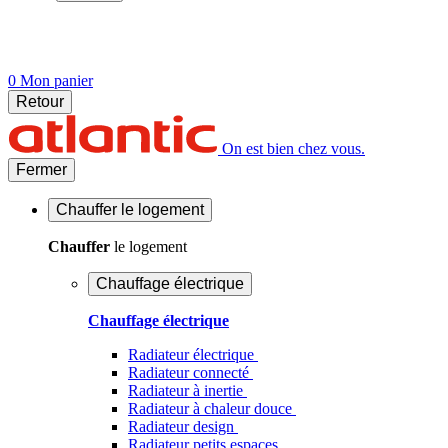
0
Mon panier
Retour
On est bien chez vous.
Fermer
Chauffer
le logement
Chauffer
le logement
Chauffage électrique
Chauffage électrique
Radiateur électrique
Radiateur connecté
Radiateur à inertie
Radiateur à chaleur douce
Radiateur design
Radiateur petits espaces