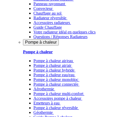
Panneau rayonnant
Convecteur
Chauffage au sol
Radiateur réversible
Accessoires radiateurs
Guide Chauffage
Votre radiateur idéal en quelques clics
Questions / Réponses Radiateurs
Pompe à chaleur
Pompe à chaleur
Pompe à chaleur air/eau
Pompe à chaleur air/air
Pompe à chaleur hybride
Pompe à chaleur​ eau/eau
Pompe à chaleur monobloc
Pompe à chaleur connectée
Aérothermie
Pompe à chaleur multi-confort
Accessoires pompe à chaleur
Emetteurs à eau
Pompe à chaleur réversible
Géothermie