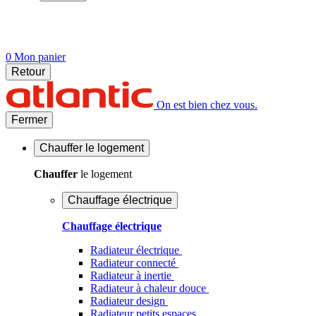
0
Mon panier
Retour
On est bien chez vous.
Fermer
Chauffer
le logement
Chauffer
le logement
Chauffage électrique
Chauffage électrique
Radiateur électrique
Radiateur connecté
Radiateur à inertie
Radiateur à chaleur douce
Radiateur design
Radiateur petits espaces