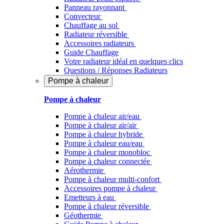
Panneau rayonnant
Convecteur
Chauffage au sol
Radiateur réversible
Accessoires radiateurs
Guide Chauffage
Votre radiateur idéal en quelques clics
Questions / Réponses Radiateurs
Pompe à chaleur
Pompe à chaleur
Pompe à chaleur air/eau
Pompe à chaleur air/air
Pompe à chaleur hybride
Pompe à chaleur​ eau/eau
Pompe à chaleur monobloc
Pompe à chaleur connectée
Aérothermie
Pompe à chaleur multi-confort
Accessoires pompe à chaleur
Emetteurs à eau
Pompe à chaleur réversible
Géothermie