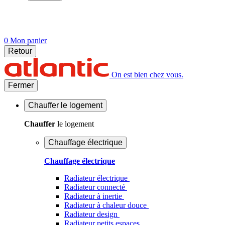
0
Mon panier
Retour
On est bien chez vous.
Fermer
Chauffer
le logement
Chauffer
le logement
Chauffage électrique
Chauffage électrique
Radiateur électrique
Radiateur connecté
Radiateur à inertie
Radiateur à chaleur douce
Radiateur design
Radiateur petits espaces