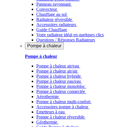
Panneau rayonnant
Convecteur
Chauffage au sol
Radiateur réversible
Accessoires radiateurs
Guide Chauffage
Votre radiateur idéal en quelques clics
Questions / Réponses Radiateurs
Pompe à chaleur
Pompe à chaleur
Pompe à chaleur air/eau
Pompe à chaleur air/air
Pompe à chaleur hybride
Pompe à chaleur​ eau/eau
Pompe à chaleur monobloc
Pompe à chaleur connectée
Aérothermie
Pompe à chaleur multi-confort
Accessoires pompe à chaleur
Emetteurs à eau
Pompe à chaleur réversible
Géothermie