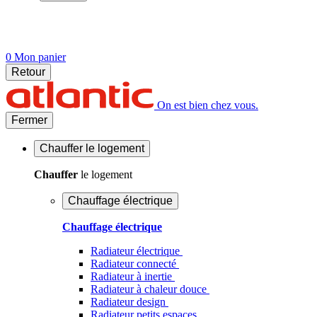
0
Mon panier
Retour
On est bien chez vous.
Fermer
Chauffer
le logement
Chauffer
le logement
Chauffage électrique
Chauffage électrique
Radiateur électrique
Radiateur connecté
Radiateur à inertie
Radiateur à chaleur douce
Radiateur design
Radiateur petits espaces