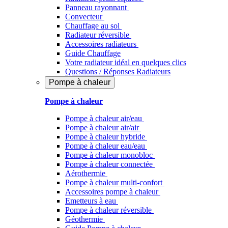
Panneau rayonnant
Convecteur
Chauffage au sol
Radiateur réversible
Accessoires radiateurs
Guide Chauffage
Votre radiateur idéal en quelques clics
Questions / Réponses Radiateurs
Pompe à chaleur
Pompe à chaleur
Pompe à chaleur air/eau
Pompe à chaleur air/air
Pompe à chaleur hybride
Pompe à chaleur​ eau/eau
Pompe à chaleur monobloc
Pompe à chaleur connectée
Aérothermie
Pompe à chaleur multi-confort
Accessoires pompe à chaleur
Emetteurs à eau
Pompe à chaleur réversible
Géothermie