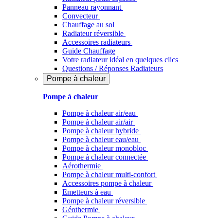
Panneau rayonnant
Convecteur
Chauffage au sol
Radiateur réversible
Accessoires radiateurs
Guide Chauffage
Votre radiateur idéal en quelques clics
Questions / Réponses Radiateurs
Pompe à chaleur
Pompe à chaleur
Pompe à chaleur air/eau
Pompe à chaleur air/air
Pompe à chaleur hybride
Pompe à chaleur​ eau/eau
Pompe à chaleur monobloc
Pompe à chaleur connectée
Aérothermie
Pompe à chaleur multi-confort
Accessoires pompe à chaleur
Emetteurs à eau
Pompe à chaleur réversible
Géothermie