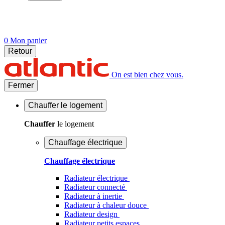
0
Mon panier
Retour
On est bien chez vous.
Fermer
Chauffer
le logement
Chauffer
le logement
Chauffage électrique
Chauffage électrique
Radiateur électrique
Radiateur connecté
Radiateur à inertie
Radiateur à chaleur douce
Radiateur design
Radiateur petits espaces