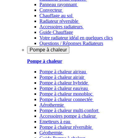
Panneau rayonnant
Convecteur
Chauffage au sol
Radiateur réversible
Accessoires radiateurs
Guide Chauffage
Votre radiateur idéal en quelques clics
Questions / Réponses Radiateurs
Pompe à chaleur
Pompe à chaleur
Pompe à chaleur air/eau
Pompe à chaleur air/air
Pompe à chaleur hybride
Pompe à chaleur​ eau/eau
Pompe à chaleur monobloc
Pompe à chaleur connectée
Aérothermie
Pompe à chaleur multi-confort
Accessoires pompe à chaleur
Emetteurs à eau
Pompe à chaleur réversible
Géothermie