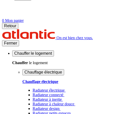
0
Mon panier
Retour
On est bien chez vous.
Fermer
Chauffer
le logement
Chauffer
le logement
Chauffage électrique
Chauffage électrique
Radiateur électrique
Radiateur connecté
Radiateur à inertie
Radiateur à chaleur douce
Radiateur design
Radiateur petits espaces