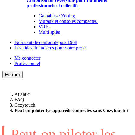
Climatisation réversible pour bâtiments
professionnels et collectifs
Gainables / Zoning
Muraux et consoles compactes
VRF
Multi-splits
Fabricant de confort depuis 1968
Les aides financières pour votre projet
Me connecter
Professionnel
Fermer
Atlantic
FAQ
Cozytouch
Peut-on piloter les appareils connectés sans Cozytouch ?
Peut-on piloter les