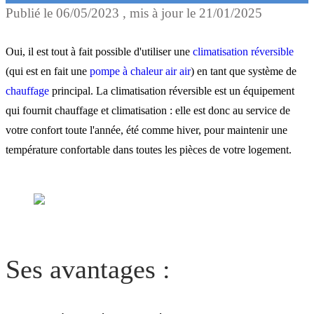
Publié le
06/05/2023
, mis à jour le
21/01/2025
Ses avantages :
Oui, il est tout à fait possible d'utiliser une
climatisation réversible
La climatisation réversible
(qui est en fait une
pompe à chaleur air air
) en tant que système de
chauffage
principal. La climatisation réversible est un équipement
(pompe à chaleur air/air)
qui fournit chauffage et climatisation : elle est donc au service de
votre confort toute l'année, été comme hiver, pour maintenir une
Un système qui peut être
température confortable dans toutes les pièces de votre logement.
combiné
Ses avantages :