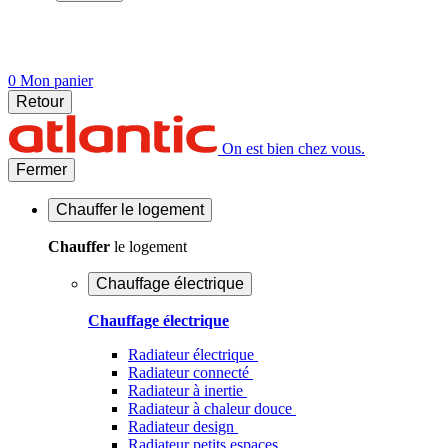
0
Mon panier
Retour
On est bien chez vous.
Fermer
Chauffer
le logement
Chauffer
le logement
Chauffage électrique
Chauffage électrique
Radiateur électrique
Radiateur connecté
Radiateur à inertie
Radiateur à chaleur douce
Radiateur design
Radiateur petits espaces