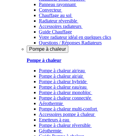
Panneau rayonnant
Convecteur
Chauffage au sol
Radiateur réversible
Accessoires radiateurs
Guide Chauffage
Votre radiateur idéal en quelques clics
Questions / Réponses Radiateurs
Pompe à chaleur
Pompe à chaleur
Pompe à chaleur air/eau
Pompe à chaleur air/air
Pompe à chaleur hybride
Pompe à chaleur​ eau/eau
Pompe à chaleur monobloc
Pompe à chaleur connectée
Aérothermie
Pompe à chaleur multi-confort
Accessoires pompe à chaleur
Emetteurs à eau
Pompe à chaleur réversible
Géothermie