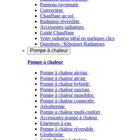
Panneau rayonnant
Convecteur
Chauffage au sol
Radiateur réversible
Accessoires radiateurs
Guide Chauffage
Votre radiateur idéal en quelques clics
Questions / Réponses Radiateurs
Pompe à chaleur
Pompe à chaleur
Pompe à chaleur air/eau
Pompe à chaleur air/air
Pompe à chaleur hybride
Pompe à chaleur​ eau/eau
Pompe à chaleur monobloc
Pompe à chaleur connectée
Aérothermie
Pompe à chaleur multi-confort
Accessoires pompe à chaleur
Emetteurs à eau
Pompe à chaleur réversible
Géothermie