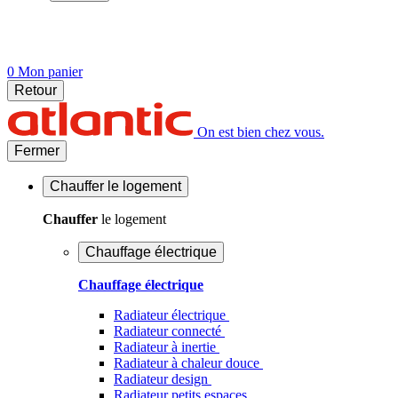
0
Mon panier
Retour
On est bien chez vous.
Fermer
Chauffer
le logement
Chauffer
le logement
Chauffage électrique
Chauffage électrique
Radiateur électrique
Radiateur connecté
Radiateur à inertie
Radiateur à chaleur douce
Radiateur design
Radiateur petits espaces