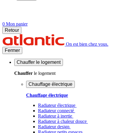
0
Mon panier
Retour
On est bien chez vous.
Fermer
Chauffer
le logement
Chauffer
le logement
Chauffage électrique
Chauffage électrique
Radiateur électrique
Radiateur connecté
Radiateur à inertie
Radiateur à chaleur douce
Radiateur design
Radiateur petits espaces