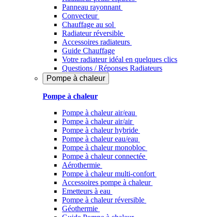
Panneau rayonnant
Convecteur
Chauffage au sol
Radiateur réversible
Accessoires radiateurs
Guide Chauffage
Votre radiateur idéal en quelques clics
Questions / Réponses Radiateurs
Pompe à chaleur
Pompe à chaleur
Pompe à chaleur air/eau
Pompe à chaleur air/air
Pompe à chaleur hybride
Pompe à chaleur​ eau/eau
Pompe à chaleur monobloc
Pompe à chaleur connectée
Aérothermie
Pompe à chaleur multi-confort
Accessoires pompe à chaleur
Emetteurs à eau
Pompe à chaleur réversible
Géothermie