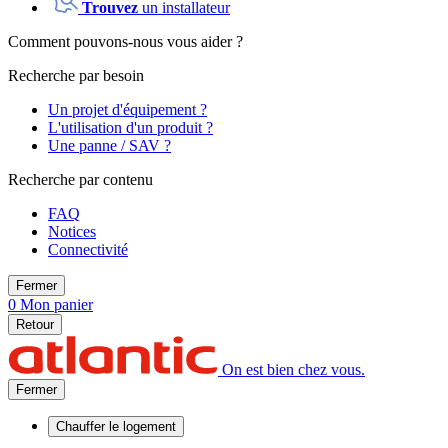
Trouvez
un installateur
Comment pouvons-nous vous aider ?
Recherche par besoin
Un projet d'équipement ?
L'utilisation d'un produit ?
Une panne / SAV ?
Recherche par contenu
FAQ
Notices
Connectivité
Fermer
0
Mon panier
Retour
On est bien chez vous.
Fermer
Chauffer
le logement