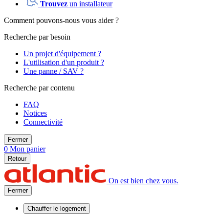
Trouvez
un installateur
Comment pouvons-nous vous aider ?
Recherche par besoin
Un projet d'équipement ?
L'utilisation d'un produit ?
Une panne / SAV ?
Recherche par contenu
FAQ
Notices
Connectivité
Fermer
0
Mon panier
Retour
On est bien chez vous.
Fermer
Chauffer
le logement