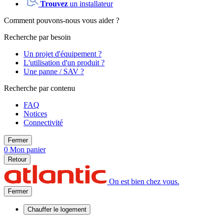
Trouvez
un installateur
Comment pouvons-nous vous aider ?
Recherche par besoin
Un projet d'équipement ?
L'utilisation d'un produit ?
Une panne / SAV ?
Recherche par contenu
FAQ
Notices
Connectivité
Fermer
0
Mon panier
Retour
On est bien chez vous.
Fermer
Chauffer
le logement