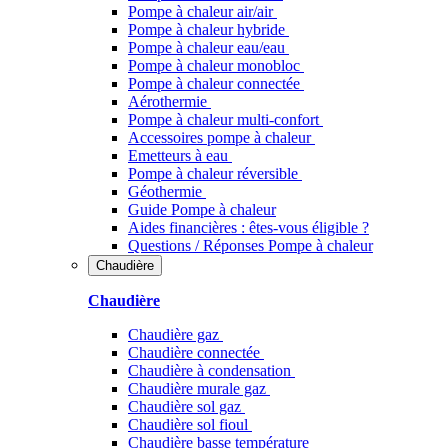
Pompe à chaleur air/air
Pompe à chaleur hybride
Pompe à chaleur​ eau/eau
Pompe à chaleur monobloc
Pompe à chaleur connectée
Aérothermie
Pompe à chaleur multi-confort
Accessoires pompe à chaleur
Emetteurs à eau
Pompe à chaleur réversible
Géothermie
Guide Pompe à chaleur
Aides financières : êtes-vous éligible ?
Questions / Réponses Pompe à chaleur
Chaudière
Chaudière
Chaudière gaz
Chaudière connectée
Chaudière à condensation
Chaudière murale gaz
Chaudière sol gaz
Chaudière sol fioul
Chaudière basse température