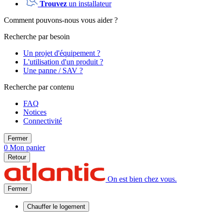
Trouvez
un installateur
Comment pouvons-nous vous aider ?
Recherche par besoin
Un projet d'équipement ?
L'utilisation d'un produit ?
Une panne / SAV ?
Recherche par contenu
FAQ
Notices
Connectivité
Fermer
0
Mon panier
Retour
On est bien chez vous.
Fermer
Chauffer
le logement