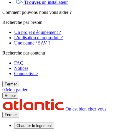
Trouvez
un installateur
Comment pouvons-nous vous aider ?
Recherche par besoin
Un projet d'équipement ?
L'utilisation d'un produit ?
Une panne / SAV ?
Recherche par contenu
FAQ
Notices
Connectivité
Fermer
0
Mon panier
Retour
On est bien chez vous.
Fermer
Chauffer
le logement