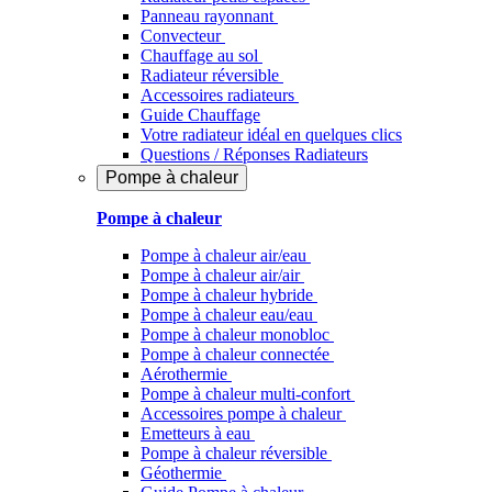
Panneau rayonnant
Convecteur
Chauffage au sol
Radiateur réversible
Accessoires radiateurs
Guide Chauffage
Votre radiateur idéal en quelques clics
Questions / Réponses Radiateurs
Pompe à chaleur
Pompe à chaleur
Pompe à chaleur air/eau
Pompe à chaleur air/air
Pompe à chaleur hybride
Pompe à chaleur​ eau/eau
Pompe à chaleur monobloc
Pompe à chaleur connectée
Aérothermie
Pompe à chaleur multi-confort
Accessoires pompe à chaleur
Emetteurs à eau
Pompe à chaleur réversible
Géothermie