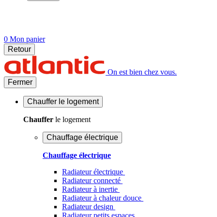
0
Mon panier
Retour
On est bien chez vous.
Fermer
Chauffer
le logement
Chauffer
le logement
Chauffage électrique
Chauffage électrique
Radiateur électrique
Radiateur connecté
Radiateur à inertie
Radiateur à chaleur douce
Radiateur design
Radiateur petits espaces