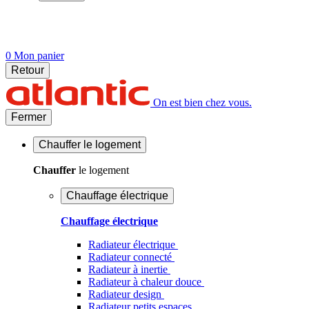
0
Mon panier
Retour
On est bien chez vous.
Fermer
Chauffer
le logement
Chauffer
le logement
Chauffage électrique
Chauffage électrique
Radiateur électrique
Radiateur connecté
Radiateur à inertie
Radiateur à chaleur douce
Radiateur design
Radiateur petits espaces