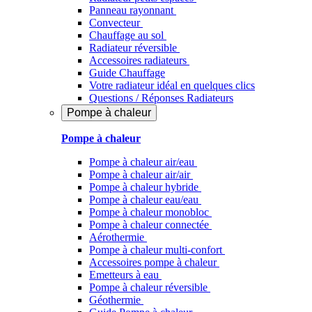
Panneau rayonnant
Convecteur
Chauffage au sol
Radiateur réversible
Accessoires radiateurs
Guide Chauffage
Votre radiateur idéal en quelques clics
Questions / Réponses Radiateurs
Pompe à chaleur
Pompe à chaleur
Pompe à chaleur air/eau
Pompe à chaleur air/air
Pompe à chaleur hybride
Pompe à chaleur​ eau/eau
Pompe à chaleur monobloc
Pompe à chaleur connectée
Aérothermie
Pompe à chaleur multi-confort
Accessoires pompe à chaleur
Emetteurs à eau
Pompe à chaleur réversible
Géothermie