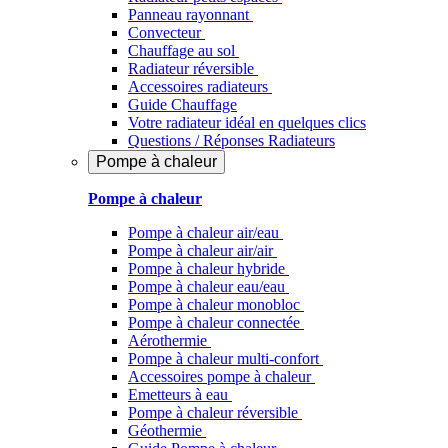
Panneau rayonnant
Convecteur
Chauffage au sol
Radiateur réversible
Accessoires radiateurs
Guide Chauffage
Votre radiateur idéal en quelques clics
Questions / Réponses Radiateurs
Pompe à chaleur
Pompe à chaleur
Pompe à chaleur air/eau
Pompe à chaleur air/air
Pompe à chaleur hybride
Pompe à chaleur​ eau/eau
Pompe à chaleur monobloc
Pompe à chaleur connectée
Aérothermie
Pompe à chaleur multi-confort
Accessoires pompe à chaleur
Emetteurs à eau
Pompe à chaleur réversible
Géothermie