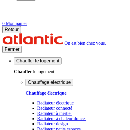
0
Mon panier
Retour
On est bien chez vous.
Fermer
Chauffer
le logement
Chauffer
le logement
Chauffage électrique
Chauffage électrique
Radiateur électrique
Radiateur connecté
Radiateur à inertie
Radiateur à chaleur douce
Radiateur design
Radiateur petits espaces