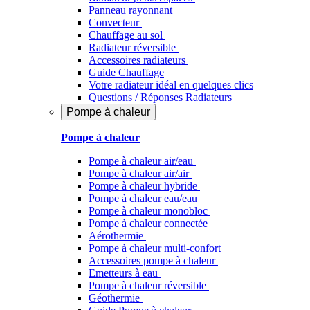
Panneau rayonnant
Convecteur
Chauffage au sol
Radiateur réversible
Accessoires radiateurs
Guide Chauffage
Votre radiateur idéal en quelques clics
Questions / Réponses Radiateurs
Pompe à chaleur
Pompe à chaleur
Pompe à chaleur air/eau
Pompe à chaleur air/air
Pompe à chaleur hybride
Pompe à chaleur​ eau/eau
Pompe à chaleur monobloc
Pompe à chaleur connectée
Aérothermie
Pompe à chaleur multi-confort
Accessoires pompe à chaleur
Emetteurs à eau
Pompe à chaleur réversible
Géothermie