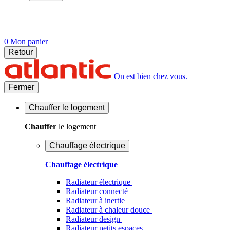
0
Mon panier
Retour
On est bien chez vous.
Fermer
Chauffer
le logement
Chauffer
le logement
Chauffage électrique
Chauffage électrique
Radiateur électrique
Radiateur connecté
Radiateur à inertie
Radiateur à chaleur douce
Radiateur design
Radiateur petits espaces