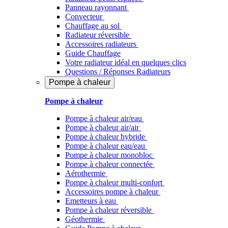
Panneau rayonnant
Convecteur
Chauffage au sol
Radiateur réversible
Accessoires radiateurs
Guide Chauffage
Votre radiateur idéal en quelques clics
Questions / Réponses Radiateurs
Pompe à chaleur
Pompe à chaleur
Pompe à chaleur air/eau
Pompe à chaleur air/air
Pompe à chaleur hybride
Pompe à chaleur​ eau/eau
Pompe à chaleur monobloc
Pompe à chaleur connectée
Aérothermie
Pompe à chaleur multi-confort
Accessoires pompe à chaleur
Emetteurs à eau
Pompe à chaleur réversible
Géothermie