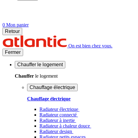
0
Mon panier
Retour
On est bien chez vous.
Fermer
Chauffer
le logement
Chauffer
le logement
Chauffage électrique
Chauffage électrique
Radiateur électrique
Radiateur connecté
Radiateur à inertie
Radiateur à chaleur douce
Radiateur design
Radiateur petits espaces