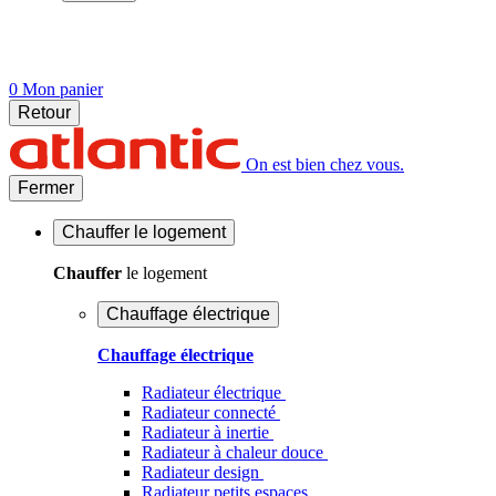
0
Mon panier
Retour
On est bien chez vous.
Fermer
Chauffer
le logement
Chauffer
le logement
Chauffage électrique
Chauffage électrique
Radiateur électrique
Radiateur connecté
Radiateur à inertie
Radiateur à chaleur douce
Radiateur design
Radiateur petits espaces