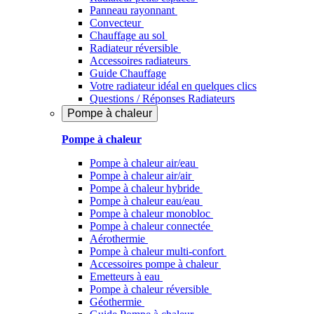
Panneau rayonnant
Convecteur
Chauffage au sol
Radiateur réversible
Accessoires radiateurs
Guide Chauffage
Votre radiateur idéal en quelques clics
Questions / Réponses Radiateurs
Pompe à chaleur
Pompe à chaleur
Pompe à chaleur air/eau
Pompe à chaleur air/air
Pompe à chaleur hybride
Pompe à chaleur​ eau/eau
Pompe à chaleur monobloc
Pompe à chaleur connectée
Aérothermie
Pompe à chaleur multi-confort
Accessoires pompe à chaleur
Emetteurs à eau
Pompe à chaleur réversible
Géothermie