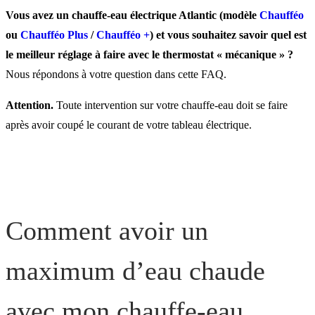
d’eau chaude avec mon
Vous avez un chauffe-eau électrique Atlantic (modèle
Chaufféo
chauffe-eau Chaufféo /
ou
Chaufféo Plus
/
Chaufféo +
) et vous souhaitez savoir quel est
le meilleur réglage à faire avec le thermostat « mécanique » ?
Chaufféo Plus ?
Nous répondons à votre question dans cette FAQ.
Attention.
Toute intervention sur votre chauffe-eau doit se faire
Comment diminuer l’eau
après avoir coupé le courant de votre tableau électrique.
chaude de mon chauffe-ea
Chaufféo / Chaufféo Plus 
Comment avoir un
maximum d’eau chaude
avec mon chauffe-eau