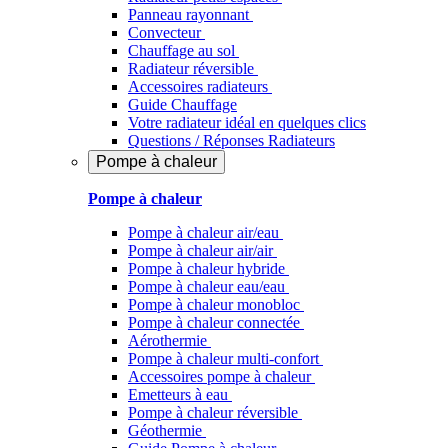
Panneau rayonnant
Convecteur
Chauffage au sol
Radiateur réversible
Accessoires radiateurs
Guide Chauffage
Votre radiateur idéal en quelques clics
Questions / Réponses Radiateurs
Pompe à chaleur
Pompe à chaleur
Pompe à chaleur air/eau
Pompe à chaleur air/air
Pompe à chaleur hybride
Pompe à chaleur​ eau/eau
Pompe à chaleur monobloc
Pompe à chaleur connectée
Aérothermie
Pompe à chaleur multi-confort
Accessoires pompe à chaleur
Emetteurs à eau
Pompe à chaleur réversible
Géothermie