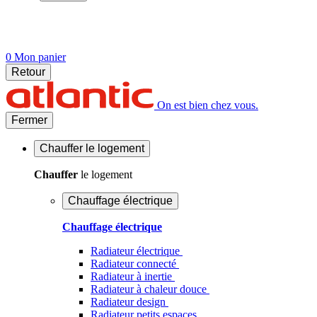
0
Mon panier
Retour
On est bien chez vous.
Fermer
Chauffer
le logement
Chauffer
le logement
Chauffage électrique
Chauffage électrique
Radiateur électrique
Radiateur connecté
Radiateur à inertie
Radiateur à chaleur douce
Radiateur design
Radiateur petits espaces