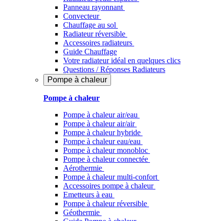
Panneau rayonnant
Convecteur
Chauffage au sol
Radiateur réversible
Accessoires radiateurs
Guide Chauffage
Votre radiateur idéal en quelques clics
Questions / Réponses Radiateurs
Pompe à chaleur
Pompe à chaleur
Pompe à chaleur air/eau
Pompe à chaleur air/air
Pompe à chaleur hybride
Pompe à chaleur​ eau/eau
Pompe à chaleur monobloc
Pompe à chaleur connectée
Aérothermie
Pompe à chaleur multi-confort
Accessoires pompe à chaleur
Emetteurs à eau
Pompe à chaleur réversible
Géothermie