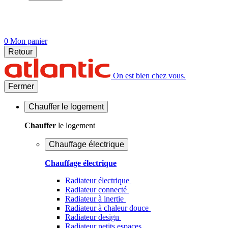
0
Mon panier
Retour
On est bien chez vous.
Fermer
Chauffer
le logement
Chauffer
le logement
Chauffage électrique
Chauffage électrique
Radiateur électrique
Radiateur connecté
Radiateur à inertie
Radiateur à chaleur douce
Radiateur design
Radiateur petits espaces