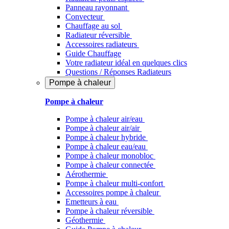
Panneau rayonnant
Convecteur
Chauffage au sol
Radiateur réversible
Accessoires radiateurs
Guide Chauffage
Votre radiateur idéal en quelques clics
Questions / Réponses Radiateurs
Pompe à chaleur
Pompe à chaleur
Pompe à chaleur air/eau
Pompe à chaleur air/air
Pompe à chaleur hybride
Pompe à chaleur​ eau/eau
Pompe à chaleur monobloc
Pompe à chaleur connectée
Aérothermie
Pompe à chaleur multi-confort
Accessoires pompe à chaleur
Emetteurs à eau
Pompe à chaleur réversible
Géothermie