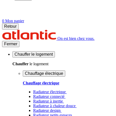
0
Mon panier
Retour
On est bien chez vous.
Fermer
Chauffer
le logement
Chauffer
le logement
Chauffage électrique
Chauffage électrique
Radiateur électrique
Radiateur connecté
Radiateur à inertie
Radiateur à chaleur douce
Radiateur design
Radiateur petits espaces