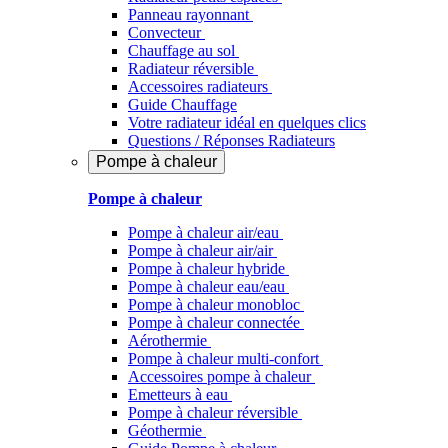
Panneau rayonnant
Convecteur
Chauffage au sol
Radiateur réversible
Accessoires radiateurs
Guide Chauffage
Votre radiateur idéal en quelques clics
Questions / Réponses Radiateurs
Pompe à chaleur
Pompe à chaleur
Pompe à chaleur air/eau
Pompe à chaleur air/air
Pompe à chaleur hybride
Pompe à chaleur​ eau/eau
Pompe à chaleur monobloc
Pompe à chaleur connectée
Aérothermie
Pompe à chaleur multi-confort
Accessoires pompe à chaleur
Emetteurs à eau
Pompe à chaleur réversible
Géothermie