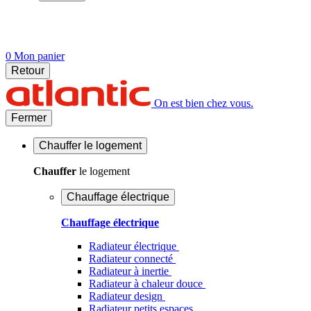
0
Mon panier
Retour
On est bien chez vous.
Fermer
Chauffer
le logement
Chauffer
le logement
Chauffage électrique
Chauffage électrique
Radiateur électrique
Radiateur connecté
Radiateur à inertie
Radiateur à chaleur douce
Radiateur design
Radiateur petits espaces