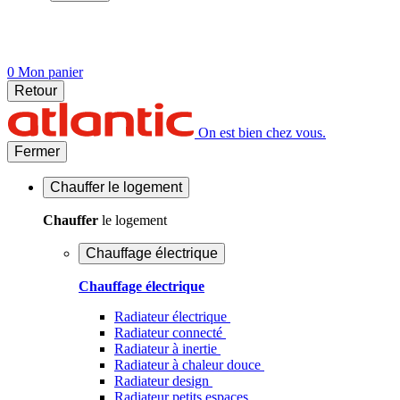
0
Mon panier
Retour
On est bien chez vous.
Fermer
Chauffer
le logement
Chauffer
le logement
Chauffage électrique
Chauffage électrique
Radiateur électrique
Radiateur connecté
Radiateur à inertie
Radiateur à chaleur douce
Radiateur design
Radiateur petits espaces