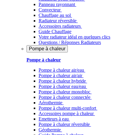
Panneau rayonnant
Convecteur
Chauffage au sol
Radiateur réversible
Accessoires radiateurs
Guide Chauffage
Votre radiateur idéal en quelques clics
Questions / Réponses Radiateurs
Pompe à chaleur
Pompe à chaleur
Pompe à chaleur air/eau
Pompe à chaleur air/air
Pompe à chaleur hybride
Pompe à chaleur​ eau/eau
Pompe à chaleur monobloc
Pompe à chaleur connectée
Aérothermie
Pompe à chaleur multi-confort
Accessoires pompe à chaleur
Emetteurs à eau
Pompe à chaleur réversible
Géothermie