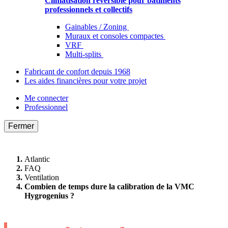
Climatisation réversible pour bâtiments
professionnels et collectifs
Gainables / Zoning
Muraux et consoles compactes
VRF
Multi-splits
Fabricant de confort depuis 1968
Les aides financières pour votre projet
Me connecter
Professionnel
Fermer
Atlantic
FAQ
Ventilation
Combien de temps dure la calibration de la VMC
Hygrogenius ?