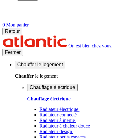
0
Mon panier
Retour
On est bien chez vous.
Fermer
Chauffer
le logement
Chauffer
le logement
Chauffage électrique
Chauffage électrique
Radiateur électrique
Radiateur connecté
Radiateur à inertie
Radiateur à chaleur douce
Radiateur design
Radiateur petits espaces