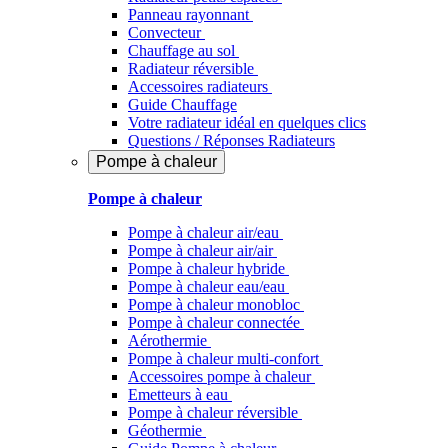
Panneau rayonnant
Convecteur
Chauffage au sol
Radiateur réversible
Accessoires radiateurs
Guide Chauffage
Votre radiateur idéal en quelques clics
Questions / Réponses Radiateurs
Pompe à chaleur
Pompe à chaleur
Pompe à chaleur air/eau
Pompe à chaleur air/air
Pompe à chaleur hybride
Pompe à chaleur​ eau/eau
Pompe à chaleur monobloc
Pompe à chaleur connectée
Aérothermie
Pompe à chaleur multi-confort
Accessoires pompe à chaleur
Emetteurs à eau
Pompe à chaleur réversible
Géothermie