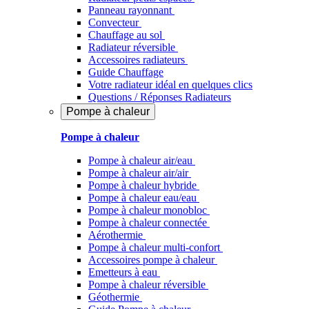
Panneau rayonnant
Convecteur
Chauffage au sol
Radiateur réversible
Accessoires radiateurs
Guide Chauffage
Votre radiateur idéal en quelques clics
Questions / Réponses Radiateurs
Pompe à chaleur
Pompe à chaleur
Pompe à chaleur air/eau
Pompe à chaleur air/air
Pompe à chaleur hybride
Pompe à chaleur​ eau/eau
Pompe à chaleur monobloc
Pompe à chaleur connectée
Aérothermie
Pompe à chaleur multi-confort
Accessoires pompe à chaleur
Emetteurs à eau
Pompe à chaleur réversible
Géothermie