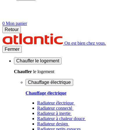
0
Mon panier
Retour
On est bien chez vous.
Fermer
Chauffer
le logement
Chauffer
le logement
Chauffage électrique
Chauffage électrique
Radiateur électrique
Radiateur connecté
Radiateur à inertie
Radiateur à chaleur douce
Radiateur design
Radiateur petits espaces